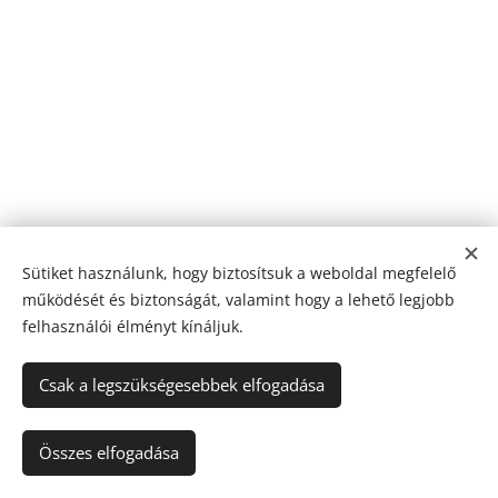
Sütiket használunk, hogy biztosítsuk a weboldal megfelelő
működését és biztonságát, valamint hogy a lehető legjobb
felhasználói élményt kínáljuk.
© 2024 Minden jog fenntartva
Csak a legszükségesebbek elfogadása
Sütik
Nyelvek
Összes elfogadása
Magyar
English